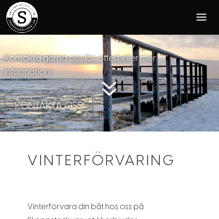
VINTERFÖRVARING
SKEPPSTADSVARVET AB
Kontakta gärna oss för offert eller mer
information!
7
KONTAKTA OSS
VINTERFÖRVARING
Vinterförvara din båt hos oss på