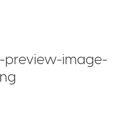
p-preview-image-
png